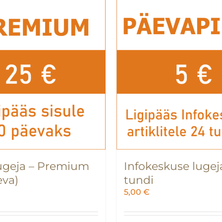
ugeja – Premium
Infokeskuse lugej
eva)
tundi
5,00
€