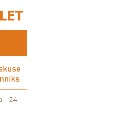
a – 24