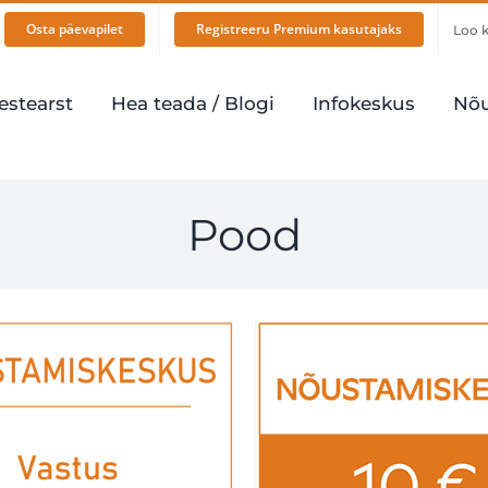
Osta päevapilet
Registreeru Premium kasutajaks
Loo 
stearst
Hea teada / Blogi
Infokeskus
Nõu
Pood