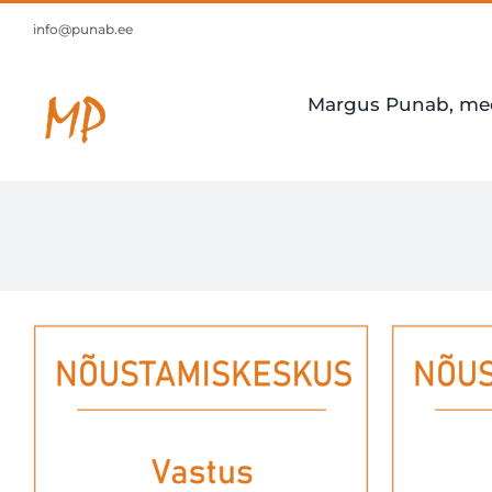
Skip
to
info@punab.ee
content
Margus Punab, mee