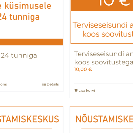
Terviseseisundi a
 24 tunniga
koos soovitusteg
10,00
€
ions
Details
Lisa korvi