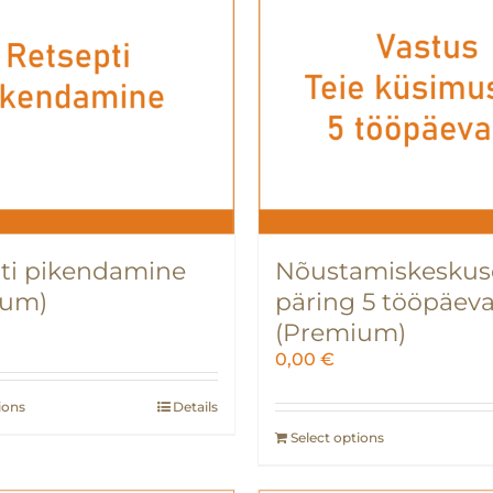
ti pikendamine
Nõustamiskeskus
ium)
päring 5 tööpäev
(Premium)
0,00
€
ions
Details
Select options