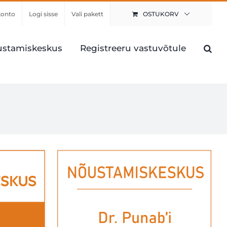
konto
Logi sisse
Vali pakett
OSTUKORV
stamiskeskus
Registreeru vastuvõtule