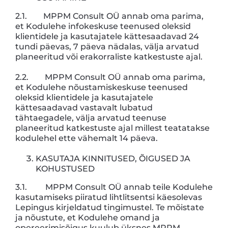
2.1. MPPM Consult OÜ annab oma parima,
et Kodulehe infokeskuse teenused oleksid
klientidele ja kasutajatele kättesaadavad 24
tundi päevas, 7 päeva nädalas, välja arvatud
planeeritud või erakorraliste katkestuste ajal.
2.2. MPPM Consult OÜ annab oma parima,
et Kodulehe nõustamiskeskuse teenused
oleksid klientidele ja kasutajatele
kättesaadavad vastavalt lubatud
tähtaegadele, välja arvatud teenuse
planeeritud katkestuste ajal millest teatatakse
kodulehel ette vähemalt 14 päeva.
KASUTAJA KINNITUSED, ÕIGUSED JA
KOHUSTUSED
3.1. MPPM Consult OÜ annab teile Kodulehe
kasutamiseks piiratud lihtlitsentsi käesolevas
Lepingus kirjeldatud tingimustel. Te mõistate
ja nõustute, et Kodulehe omand ja
opereerimisõigus kuulub üksnes MPPM