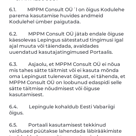
6.1. MPPM Consult OÜ´l on õigus Kodulehe
parema kasutamise huvides andmeid
Kodulehel ümber paigutada.
6.2. MPPM Consult OÜ jätab endale õiguse
käesolevas Lepingus sätestatud tingimusi igal
ajal muuta või täiendada, avaldades
uuendatud kasutajatingimused Portaalis.
6.3. Asjaolu, et MPPM Consult OÜ ei nõua
mis tahes sätte täitmist või ei kasuta mõnda
oma Lepingust tulenevat õigust, ei tähenda, et
MPPM Consult OÜ on loobunud edaspidi selle
sätte täitmise nõudmisest või õiguse
kasutamisest.
6.4. Lepingule kohaldub Eesti Vabariigi
õigus.
6.5. Portaali kasutamisest tekkinud
vaidlused püütakse lahendada läbirääkimiste