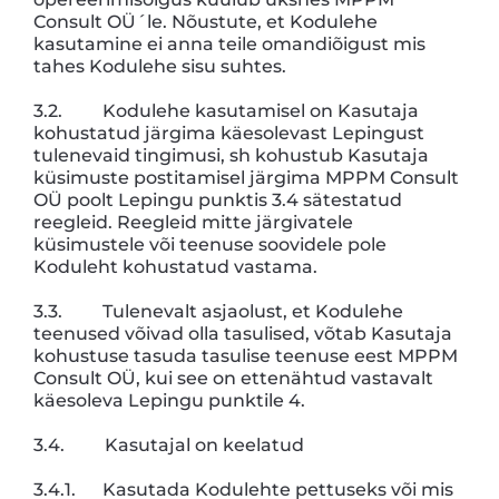
Consult OÜ´le. Nõustute, et Kodulehe
kasutamine ei anna teile omandiõigust mis
tahes Kodulehe sisu suhtes.
3.2. Kodulehe kasutamisel on Kasutaja
kohustatud järgima käesolevast Lepingust
tulenevaid tingimusi, sh kohustub Kasutaja
küsimuste postitamisel järgima MPPM Consult
OÜ poolt Lepingu punktis 3.4 sätestatud
reegleid. Reegleid mitte järgivatele
küsimustele või teenuse soovidele pole
Koduleht kohustatud vastama.
3.3. Tulenevalt asjaolust, et Kodulehe
teenused võivad olla tasulised, võtab Kasutaja
kohustuse tasuda tasulise teenuse eest MPPM
Consult OÜ, kui see on ettenähtud vastavalt
käesoleva Lepingu punktile 4.
3.4. Kasutajal on keelatud
3.4.1. Kasutada Kodulehte pettuseks või mis