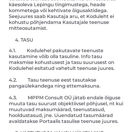
käesoleva Lepingu tingimustega, heade
kommetega või kehtivate õigusaktidega.
Seejuures saab Kasutaja aru, et Koduleht ei
kohustu põhjendama Kasutajale teenuse
mitteosutamist.
TASU
4.1. Kodulehel pakutavate teenuste
kasutamine võib olla tasuline. Info tasu
maksmise kohustusest ja tasu suurusest on
Kodulehel esitatud vahetult teenuse juures.
4.2. Tasu teenuse eest tasutakse
pangaülekandega ning ettemaksuna.
4.3. MPPM Consult OÜ jätab endale õiguse
muuta tasu suurust objektiivsel põhjusel, nt kui
muutuvad maksumäärad, teenustasud,
hooldustasud, jne. Uuendatud tasumäärad
avaldatakse Portaalis tasulise teenuse juures.