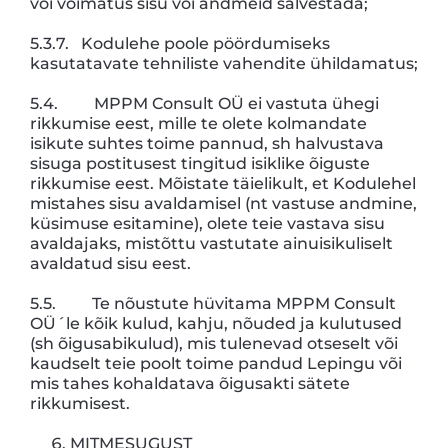
või võimatus sisu või andmeid salvestada;
5.3.7. Kodulehe poole pöördumiseks
kasutatavate tehniliste vahendite ühildamatus;
5.4. MPPM Consult OÜ ei vastuta ühegi
rikkumise eest, mille te olete kolmandate
isikute suhtes toime pannud, sh halvustava
sisuga postitusest tingitud isiklike õiguste
rikkumise eest. Mõistate täielikult, et Kodulehel
mistahes sisu avaldamisel (nt vastuse andmine,
küsimuse esitamine), olete teie vastava sisu
avaldajaks, mistõttu vastutate ainuisikuliselt
avaldatud sisu eest.
5.5. Te nõustute hüvitama MPPM Consult
OÜ´le kõik kulud, kahju, nõuded ja kulutused
(sh õigusabikulud), mis tulenevad otseselt või
kaudselt teie poolt toime pandud Lepingu või
mis tahes kohaldatava õigusakti sätete
rikkumisest.
MITMESUGUST