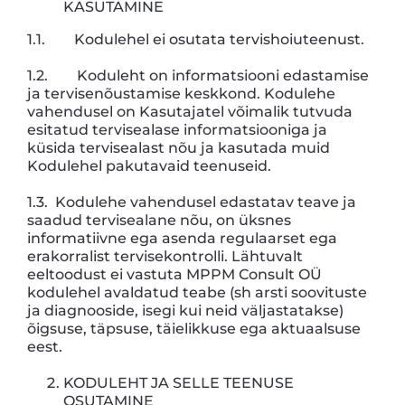
KASUTAMINE
1.1. Kodulehel ei osutata tervishoiuteenust.
1.2. Koduleht on informatsiooni edastamise
ja tervisenõustamise keskkond. Kodulehe
vahendusel on Kasutajatel võimalik tutvuda
esitatud tervisealase informatsiooniga ja
küsida tervisealast nõu ja kasutada muid
Kodulehel pakutavaid teenuseid.
1.3. Kodulehe vahendusel edastatav teave ja
saadud tervisealane nõu, on üksnes
informatiivne ega asenda regulaarset ega
erakorralist tervisekontrolli. Lähtuvalt
eeltoodust ei vastuta MPPM Consult OÜ
kodulehel avaldatud teabe (sh arsti soovituste
ja diagnooside, isegi kui neid väljastatakse)
õigsuse, täpsuse, täielikkuse ega aktuaalsuse
eest.
KODULEHT JA SELLE TEENUSE
OSUTAMINE