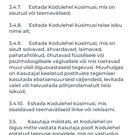
3.4.7. Esitada Kodulehel küsimusi, mis on
sisutud või teemavälised;
3.4.8. Esitada Kodulehel küsimusi teise isiku
nime alt;
3.4.9. Esitada Kodulehel küsimusi, mis on
sisult solvavad, ähvardavad, laimavad,
pahatahtlikud, õhutavad füüsilisele või
psühholoogilisele vägivallale või mis toetavad
muul viisil õigusvastaseid tegevusi. Muuhulgas
on Kasutajal keelatud postituste tegemisel
kasutada ebatsensuurseid väljendeid, levitada
valet või halvustada põhjendamatult teisi
isikuid;
3.4.10. Esitada Kodulehel küsimusi, mis
sisaldavad teemaväliseid linke või reklaami.
3.5. Kasutaja mõistab, et Kodulehel on
õigus mitte vastata Kasutaja poolt Kodulehel
esitatud teenuse soovidele, mis on vastuolus