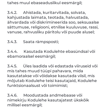
tahes muul ebaseaduslikul eesmärgil;
3.4.2. Ahistada, kuritarvitada, solvata,
kahjustada laimata, teotada, halvustada,
ähvardada või diskrimineerida soo, seksuaalse
sättumuse, religiooni, etnilise kuuluvuse, rassi,
vanuse, rahvusliku päritolu või puude alusel;
3.4.3. Saata rämpsposti;
3.4.4. Kasutada Kodulehte ebasündsal või
ebamoraalsel eesmärgil;
3.4.5. Üles laadida või edastada viiruseid või
mis tahes muud tüüpi pahavara, mida
kasutatakse või võidakse kasutada viisil, mis
mõjutab Kodulehe teisi kasutajaid, Kodulehe
funktsionaalsust või toimimist;
3.4.6. Moodustada andmebaase või
nimekirju Kodulehe kasutajatest ükskõik
millisel eesmärgil;