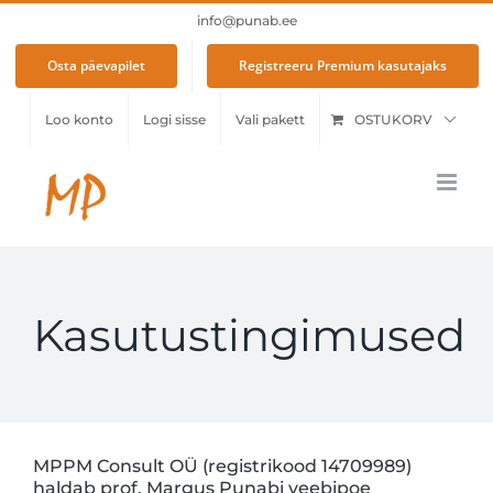
Skip
info@punab.ee
to
content
Osta päevapilet
Registreeru Premium kasutajaks
Loo konto
Logi sisse
Vali pakett
OSTUKORV
Kasutustingimused
MPPM Consult OÜ (registrikood 14709989)
haldab prof. Margus Punabi veebipoe