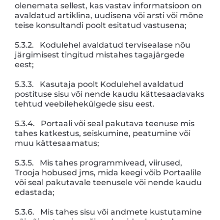
olenemata sellest, kas vastav informatsioon on
avaldatud artiklina, uudisena või arsti või mõne
teise konsultandi poolt esitatud vastusena;
5.3.2. Kodulehel avaldatud tervisealase nõu
järgimisest tingitud mistahes tagajärgede
eest;
5.3.3. Kasutaja poolt Kodulehel avaldatud
postituse sisu või nende kaudu kättesaadavaks
tehtud veebilehekülgede sisu eest.
5.3.4. Portaali või seal pakutava teenuse mis
tahes katkestus, seiskumine, peatumine või
muu kättesaamatus;
5.3.5. Mis tahes programmivead, viirused,
Trooja hobused jms, mida keegi võib Portaalile
või seal pakutavale teenusele või nende kaudu
edastada;
5.3.6. Mis tahes sisu või andmete kustutamine