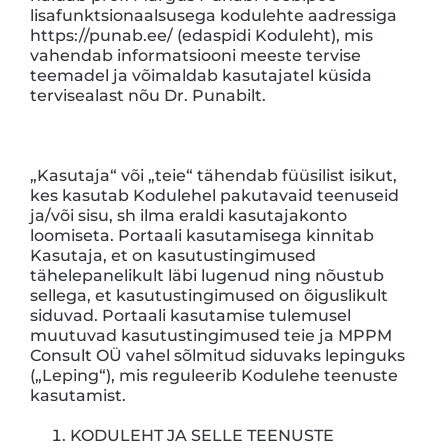
lisafunktsionaalsusega kodulehte aadressiga
https://punab.ee/ (edaspidi Koduleht), mis
vahendab informatsiooni meeste tervise
teemadel ja võimaldab kasutajatel küsida
tervisealast nõu Dr. Punabilt.
„Kasutaja“ või „teie“ tähendab füüsilist isikut,
kes kasutab Kodulehel pakutavaid teenuseid
ja/või sisu, sh ilma eraldi kasutajakonto
loomiseta. Portaali kasutamisega kinnitab
Kasutaja, et on kasutustingimused
tähelepanelikult läbi lugenud ning nõustub
sellega, et kasutustingimused on õiguslikult
siduvad. Portaali kasutamise tulemusel
muutuvad kasutustingimused teie ja MPPM
Consult OÜ vahel sõlmitud siduvaks lepinguks
(„Leping“), mis reguleerib Kodulehe teenuste
kasutamist.
KODULEHT JA SELLE TEENUSTE