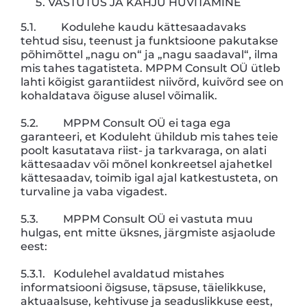
VASTUTUS JA KAHJU HÜVITAMINE
5.1. Kodulehe kaudu kättesaadavaks
tehtud sisu, teenust ja funktsioone pakutakse
põhimõttel „nagu on“ ja „nagu saadaval“, ilma
mis tahes tagatisteta. MPPM Consult OÜ ütleb
lahti kõigist garantiidest niivõrd, kuivõrd see on
kohaldatava õiguse alusel võimalik.
5.2. MPPM Consult OÜ ei taga ega
garanteeri, et Koduleht ühildub mis tahes teie
poolt kasutatava riist- ja tarkvaraga, on alati
kättesaadav või mõnel konkreetsel ajahetkel
kättesaadav, toimib igal ajal katkestusteta, on
turvaline ja vaba vigadest.
5.3. MPPM Consult OÜ ei vastuta muu
hulgas, ent mitte üksnes, järgmiste asjaolude
eest:
5.3.1. Kodulehel avaldatud mistahes
informatsiooni õigsuse, täpsuse, täielikkuse,
aktuaalsuse, kehtivuse ja seaduslikkuse eest,