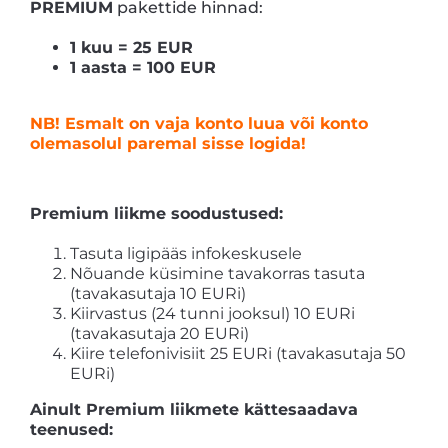
PREMIUM
pakettide hinnad:
1 kuu = 25 EUR
1 aasta = 100 EUR
NB! Esmalt on vaja konto luua või konto
olemasolul paremal sisse logida!
Premium liikme soodustused:
Tasuta ligipääs infokeskusele
Nõuande küsimine tavakorras tasuta
(tavakasutaja 10 EURi)
Kiirvastus (24 tunni jooksul) 10 EURi
(tavakasutaja 20 EURi)
Kiire telefonivisiit 25 EURi (tavakasutaja 50
EURi)
Ainult Premium liikmete kättesaadava
teenused: