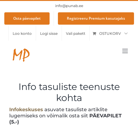
Skip
info@punab.ee
to
content
Osta päevapilet
Registreeru Premium kasutajaks
Loo konto
Logi sisse
Vali pakett
OSTUKORV
Info tasuliste teenuste
kohta
Infokeskuses
asuvate tasuliste artiklite
lugemiseks on võimalik osta siit
PÄEVAPILET
(5.-)