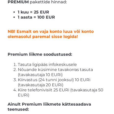
PREMIUM
pakettide hinnad:
1 kuu = 25 EUR
1 aasta = 100 EUR
NB! Esmalt on vaja konto luua või konto
olemasolul paremal sisse logida!
Premium liikme soodustused:
Tasuta ligipääs infokeskusele
Nõuande küsimine tavakorras tasuta
(tavakasutaja 10 EURi)
Kiirvastus (24 tunni jooksul) 10 EURi
(tavakasutaja 20 EURi)
Kiire telefonivisiit 25 EURi (tavakasutaja 50
EURi)
Ainult Premium liikmete kättesaadava
teenused: