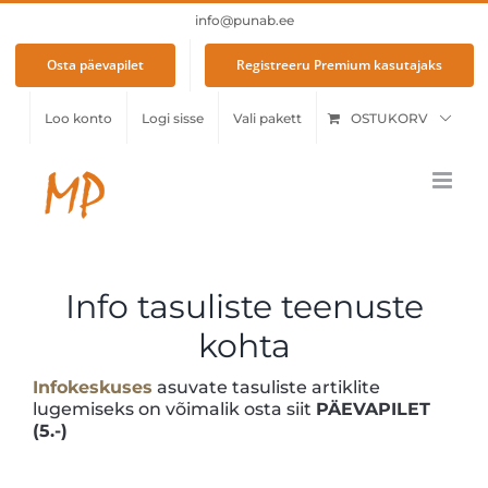
Skip
info@punab.ee
to
content
Osta päevapilet
Registreeru Premium kasutajaks
Loo konto
Logi sisse
Vali pakett
OSTUKORV
Info tasuliste teenuste
kohta
Infokeskuses
asuvate tasuliste artiklite
lugemiseks on võimalik osta siit
PÄEVAPILET
(5.-)