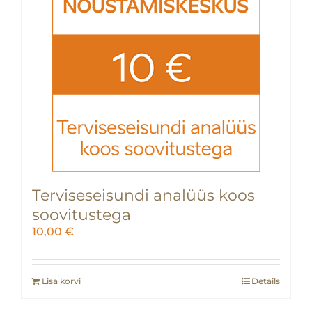
Terviseseisundi analüüs koos
soovitustega
10,00
€
Lisa korvi
Details